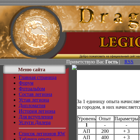
Приветствую Вас
Гость
|
RSS
Меню сайта
Главная страница
Форум
Фотоальбом
Состав легиона
Устав легиона
За 1 единицу опыта начисля
Дипломатия
за городом, в них начисляетс
История легиона
Для вступления
Уровень
Опыт
Параметры
Услуги Дилера
1
-
-
АП
200
+ 3
Список легионов RW
АП
400
+ 3
Таблица опыта