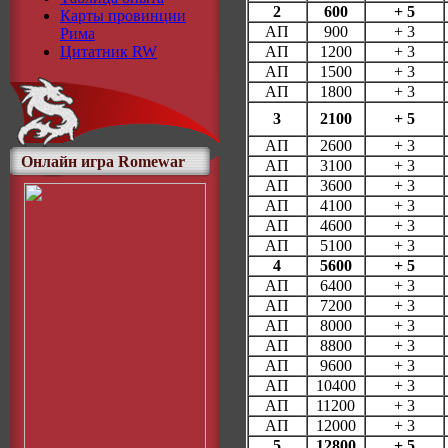
2
600
+ 5
Карты провинции
АП
900
+ 3
Рима
Цитатник RW
АП
1200
+ 3
АП
1500
+ 3
АП
1800
+ 3
3
2100
+ 5
АП
2600
+ 3
Онлайн игра Romewar
АП
3100
+ 3
АП
3600
+ 3
АП
4100
+ 3
АП
4600
+ 3
АП
5100
+ 3
4
5600
+ 5
АП
6400
+ 3
АП
7200
+ 3
АП
8000
+ 3
АП
8800
+ 3
АП
9600
+ 3
АП
10400
+ 3
АП
11200
+ 3
АП
12000
+ 3
5
12800
+ 5