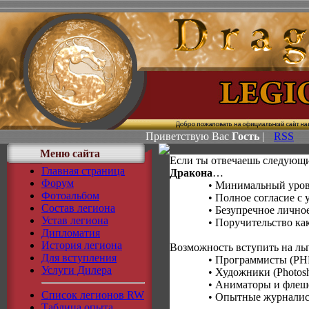
Приветствую Вас
Гость
|
RSS
Меню сайта
Если ты отвечаешь следующи
Главная страница
Дракона
…
Форум
• Минимальный уровен
Фотоальбом
• Полное согласие с 
Состав легиона
• Безупречное личное дел
Устав легиона
•
Поручительство ка
Дипломатия
История легиона
Возможность вступить на ль
Для вступления
• Программисты (PHP, HT
Услуги Дилера
•
Художники (Photos
• Аниматоры и флеш
Список легионов RW
•
Опытные журнали
Таблица опыта