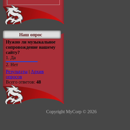
Наш опрос
Нужно ли музыкальное
сопровождение нашему
сайту?
1.
Да
2.
Нет
Результаты
|
Архив
опросов
Всего ответов:
48
Copyright MyCorp © 2026